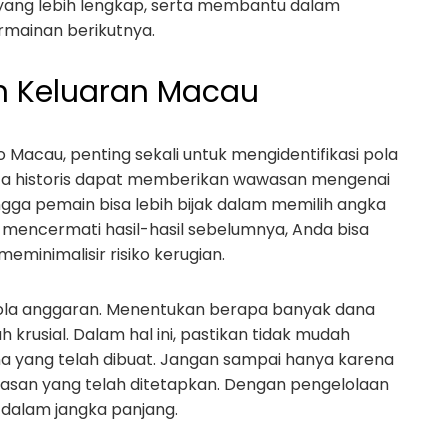
ang lebih lengkap, serta membantu dalam
rmainan berikutnya.
n Keluaran Macau
acau, penting sekali untuk mengidentifikasi pola
ata historis dapat memberikan wawasan mengenai
ga pemain bisa lebih bijak dalam memilih angka
mencermati hasil-hasil sebelumnya, Anda bisa
eminimalisir risiko kerugian.
elola anggaran. Menentukan berapa banyak dana
krusial. Dalam hal ini, pastikan tidak mudah
a yang telah dibuat. Jangan sampai hanya karena
san yang telah ditetapkan. Dengan pengelolaan
 dalam jangka panjang.