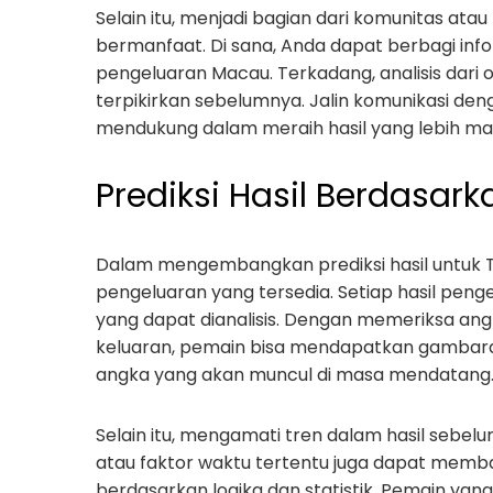
Selain itu, menjadi bagian dari komunitas ata
bermanfaat. Di sana, Anda dapat berbagi in
pengeluaran Macau. Terkadang, analisis dari 
terpikirkan sebelumnya. Jalin komunikasi de
mendukung dalam meraih hasil yang lebih ma
Prediksi Hasil Berdasar
Dalam mengembangkan prediksi hasil untuk 
pengeluaran yang tersedia. Setiap hasil pe
yang dapat dianalisis. Dengan memeriksa ang
keluaran, pemain bisa mendapatkan gambara
angka yang akan muncul di masa mendatang
Selain itu, mengamati tren dalam hasil sebel
atau faktor waktu tertentu juga dapat memb
berdasarkan logika dan statistik. Pemain yan