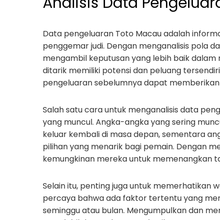
Analisis Data Pengelua
Data pengeluaran Toto Macau adalah informa
penggemar judi. Dengan menganalisis pola dan
mengambil keputusan yang lebih baik dalam
ditarik memiliki potensi dan peluang tersen
pengeluaran sebelumnya dapat memberikan k
Salah satu cara untuk menganalisis data pen
yang muncul. Angka-angka yang sering muncul
keluar kembali di masa depan, sementara an
pilihan yang menarik bagi pemain. Dengan m
kemungkinan mereka untuk memenangkan ta
Selain itu, penting juga untuk memerhatikan
percaya bahwa ada faktor tertentu yang memp
seminggu atau bulan. Mengumpulkan dan meng