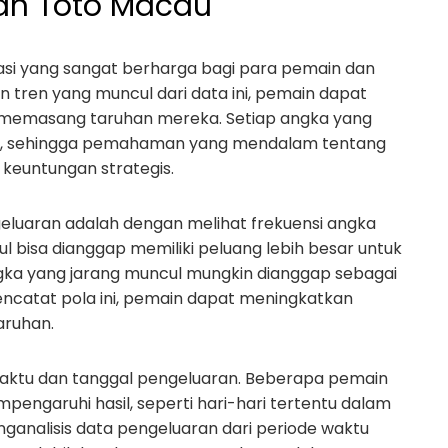
ran Toto Macau
si yang sangat berharga bagi para pemain dan
 tren yang muncul dari data ini, pemain dapat
 memasang taruhan mereka. Setiap angka yang
diri, sehingga pemahaman yang mendalam tentang
euntungan strategis.
geluaran adalah dengan melihat frekuensi angka
 bisa dianggap memiliki peluang lebih besar untuk
gka yang jarang muncul mungkin dianggap sebagai
encatat pola ini, pemain dapat meningkatkan
ruhan.
 waktu dan tanggal pengeluaran. Beberapa pemain
engaruhi hasil, seperti hari-hari tertentu dalam
analisis data pengeluaran dari periode waktu