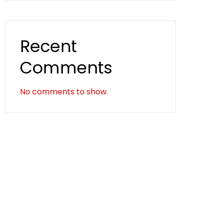
Recent
Comments
No comments to show.