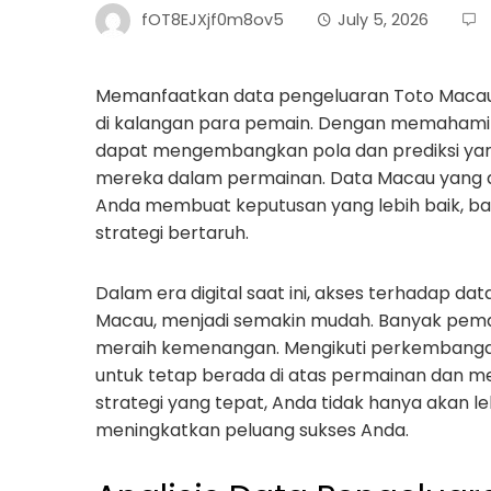
fOT8EJXjf0m8ov5
July 5, 2026
Memanfaatkan data pengeluaran Toto Macau m
di kalangan para pemain. Dengan memahami 
dapat mengembangkan pola dan prediksi yan
mereka dalam permainan. Data Macau yang a
Anda membuat keputusan yang lebih baik, ba
strategi bertaruh.
Dalam era digital saat ini, akses terhadap d
Macau, menjadi semakin mudah. Banyak pemain
meraih kemenangan. Mengikuti perkembangan 
untuk tetap berada di atas permainan dan 
strategi yang tepat, Anda tidak hanya akan l
meningkatkan peluang sukses Anda.