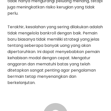
tidak hanya mengurangi peluang menang, tetapi
juga meningkatkan risiko kerugian yang tidak
perlu.
Terakhir, kesalahan yang sering dilakukan adalah
tidak mengelola bankroll dengan baik. Pemain
baru biasanya tidak memiliki strategi yang jelas
tentang seberapa banyak uang yang akan
dipertaruhkan. Ini dapat menyebabkan pemain
kehabisan modal dengan cepat. Mengatur
anggaran dan mematuhi batas yang telah
ditetapkan sangat penting agar pengalaman
bermain tetap menyenangkan dan
berkelanjutan.