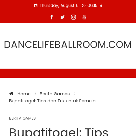
Skip
Thursday, August 6
06:15:18
to
content
DANCELIFEBALLROOM.COM
Home
Berita Games
Bupatitogel: Tips dan Trik untuk Pemula
BERITA GAMES
Bupatitogel: Tips