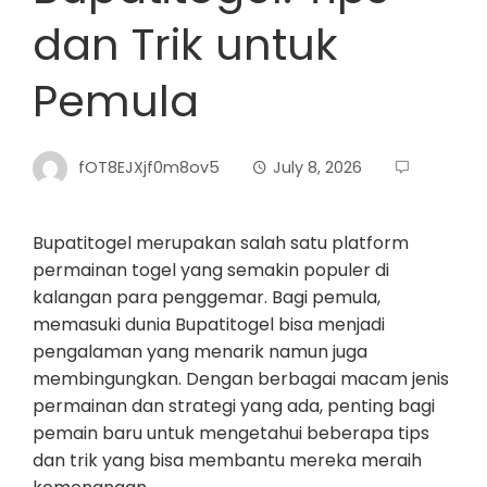
dan Trik untuk
Pemula
fOT8EJXjf0m8ov5
July 8, 2026
Bupatitogel merupakan salah satu platform
permainan togel yang semakin populer di
kalangan para penggemar. Bagi pemula,
memasuki dunia Bupatitogel bisa menjadi
pengalaman yang menarik namun juga
membingungkan. Dengan berbagai macam jenis
permainan dan strategi yang ada, penting bagi
pemain baru untuk mengetahui beberapa tips
dan trik yang bisa membantu mereka meraih