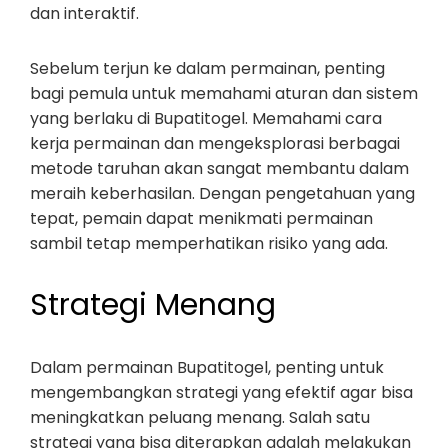
dan interaktif.
Sebelum terjun ke dalam permainan, penting
bagi pemula untuk memahami aturan dan sistem
yang berlaku di Bupatitogel. Memahami cara
kerja permainan dan mengeksplorasi berbagai
metode taruhan akan sangat membantu dalam
meraih keberhasilan. Dengan pengetahuan yang
tepat, pemain dapat menikmati permainan
sambil tetap memperhatikan risiko yang ada.
Strategi Menang
Dalam permainan Bupatitogel, penting untuk
mengembangkan strategi yang efektif agar bisa
meningkatkan peluang menang. Salah satu
strategi yang bisa diterapkan adalah melakukan