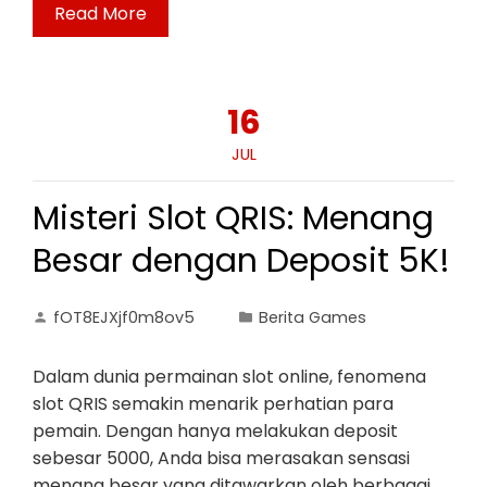
Read More
16
JUL
Misteri Slot QRIS: Menang
Besar dengan Deposit 5K!
fOT8EJXjf0m8ov5
Berita Games
Dalam dunia permainan slot online, fenomena
slot QRIS semakin menarik perhatian para
pemain. Dengan hanya melakukan deposit
sebesar 5000, Anda bisa merasakan sensasi
menang besar yang ditawarkan oleh berbagai