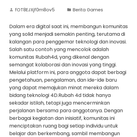
fOT8EJXjf0m8ov5
Berita Games
Dalam era digital saat ini, membangun komunitas
yang solid menjadi semakin penting, terutama di
kalangan para penggemar teknologi dan inovasi.
Salah satu contoh yang mencolok adalah
komunitas Rubah4d, yang dikenal dengan
semangat kolaborasi dan inovasi yang tinggi.
Melalui platform ini, para anggota dapat berbagi
pengetahuan, pengalaman, dan ide-ide baru
yang dapat memajukan minat mereka dalam
bidang teknologi 4D.Rubah 4d tidak hanya
sekadar istilah, tetapi juga mencerminkan
perjalanan bersama para anggotanya. Dengan
berbagai kegiatan dan inisiatif, komunitas ini
menciptakan ruang bagi setiap individu untuk
belajar dan berkembang, sambil membangun