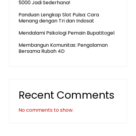
5000 Jadi Sederhana!
Panduan Lengkap Slot Pulsa: Cara
Menang dengan Tri dan Indosat
Mendalami Psikologi Pemain Bupatitogel
Membangun Komunitas: Pengalaman
Bersama Rubah 4D
Recent Comments
No comments to show.