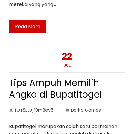
mereka yang yang…
Read More
22
JUL
Tips Ampuh Memilih
Angka di Bupatitogel
fOT8EJXjf0m8ov5
Berita Games
Bupatitogel merupakan salah satu permainan
yang populer di kalangan pecinta judi angka.