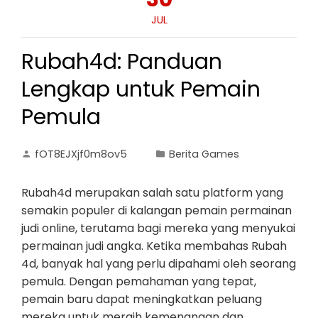
JUL
Rubah4d: Panduan
Lengkap untuk Pemain
Pemula
fOT8EJXjf0m8ov5
Berita Games
Rubah4d merupakan salah satu platform yang
semakin populer di kalangan pemain permainan
judi online, terutama bagi mereka yang menyukai
permainan judi angka. Ketika membahas Rubah
4d, banyak hal yang perlu dipahami oleh seorang
pemula. Dengan pemahaman yang tepat,
pemain baru dapat meningkatkan peluang
mereka untuk meraih kemenangan dan