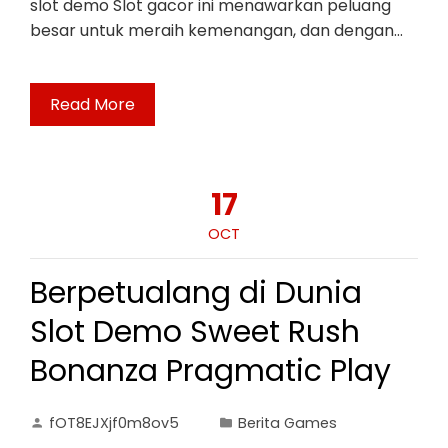
slot demo Slot gacor ini menawarkan peluang
besar untuk meraih kemenangan, dan dengan…
Read More
17
OCT
Berpetualang di Dunia
Slot Demo Sweet Rush
Bonanza Pragmatic Play
fOT8EJXjf0m8ov5
Berita Games