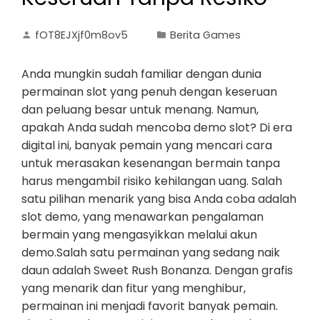
fOT8EJXjf0m8ov5
Berita Games
Anda mungkin sudah familiar dengan dunia
permainan slot yang penuh dengan keseruan
dan peluang besar untuk menang. Namun,
apakah Anda sudah mencoba demo slot? Di era
digital ini, banyak pemain yang mencari cara
untuk merasakan kesenangan bermain tanpa
harus mengambil risiko kehilangan uang. Salah
satu pilihan menarik yang bisa Anda coba adalah
slot demo, yang menawarkan pengalaman
bermain yang mengasyikkan melalui akun
demo.Salah satu permainan yang sedang naik
daun adalah Sweet Rush Bonanza. Dengan grafis
yang menarik dan fitur yang menghibur,
permainan ini menjadi favorit banyak pemain.