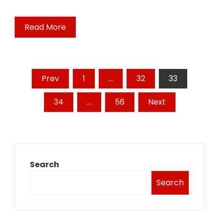
Read More
Posts
Prev
1
…
32
33
pagination
34
…
56
Next
Search
Search