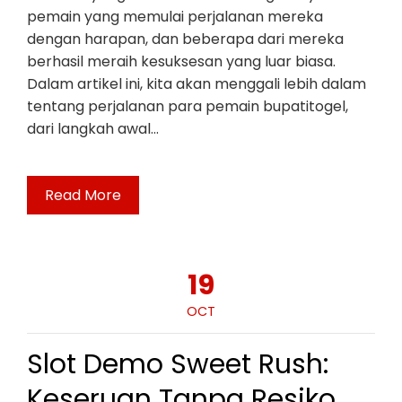
pemain yang memulai perjalanan mereka
dengan harapan, dan beberapa dari mereka
berhasil meraih kesuksesan yang luar biasa.
Dalam artikel ini, kita akan menggali lebih dalam
tentang perjalanan para pemain bupatitogel,
dari langkah awal…
Read More
19
OCT
Slot Demo Sweet Rush:
Keseruan Tanpa Resiko