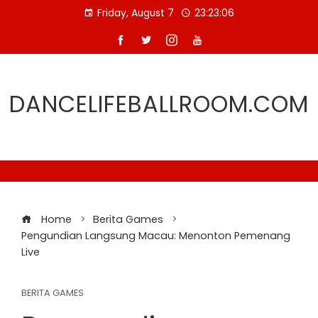
Skip
Friday, August 7
23:23:06
to
content
DANCELIFEBALLROOM.COM
Home
Berita Games
Pengundian Langsung Macau: Menonton Pemenang
Live
BERITA GAMES