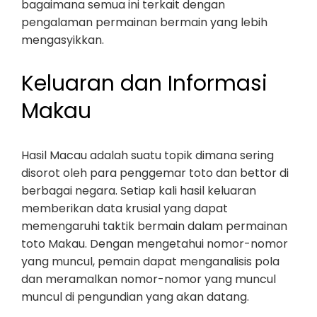
bagaimana semua ini terkait dengan
pengalaman permainan bermain yang lebih
mengasyikkan.
Keluaran dan Informasi
Makau
Hasil Macau adalah suatu topik dimana sering
disorot oleh para penggemar toto dan bettor di
berbagai negara. Setiap kali hasil keluaran
memberikan data krusial yang dapat
memengaruhi taktik bermain dalam permainan
toto Makau. Dengan mengetahui nomor-nomor
yang muncul, pemain dapat menganalisis pola
dan meramalkan nomor-nomor yang muncul
muncul di pengundian yang akan datang.