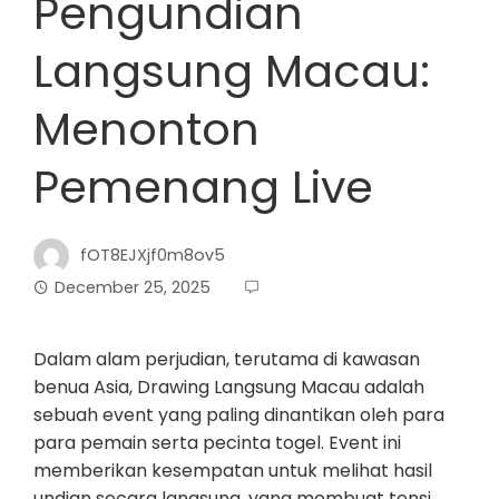
Pengundian
Langsung Macau:
Menonton
Pemenang Live
fOT8EJXjf0m8ov5
December 25, 2025
Dalam alam perjudian, terutama di kawasan
benua Asia, Drawing Langsung Macau adalah
sebuah event yang paling dinantikan oleh para
para pemain serta pecinta togel. Event ini
memberikan kesempatan untuk melihat hasil
undian secara langsung, yang membuat tensi