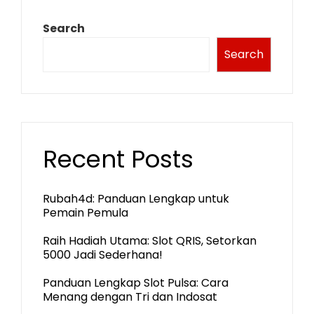
Search
Search
Recent Posts
Rubah4d: Panduan Lengkap untuk
Pemain Pemula
Raih Hadiah Utama: Slot QRIS, Setorkan
5000 Jadi Sederhana!
Panduan Lengkap Slot Pulsa: Cara
Menang dengan Tri dan Indosat