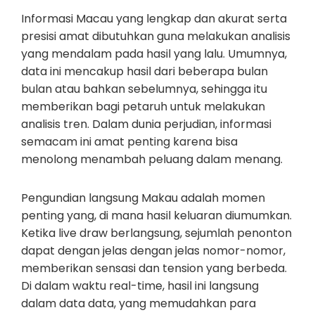
Informasi Macau yang lengkap dan akurat serta
presisi amat dibutuhkan guna melakukan analisis
yang mendalam pada hasil yang lalu. Umumnya,
data ini mencakup hasil dari beberapa bulan
bulan atau bahkan sebelumnya, sehingga itu
memberikan bagi petaruh untuk melakukan
analisis tren. Dalam dunia perjudian, informasi
semacam ini amat penting karena bisa
menolong menambah peluang dalam menang.
Pengundian langsung Makau adalah momen
penting yang, di mana hasil keluaran diumumkan.
Ketika live draw berlangsung, sejumlah penonton
dapat dengan jelas dengan jelas nomor-nomor,
memberikan sensasi dan tension yang berbeda.
Di dalam waktu real-time, hasil ini langsung
dalam data data, yang memudahkan para