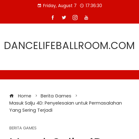
Skip
Friday, August 7
17:36:30
to
content
DANCELIFEBALLROOM.COM
Home
Berita Games
Masuk Salju 4D: Penyelesaian untuk Permasalahan
Yang Sering Terjadi
BERITA GAMES