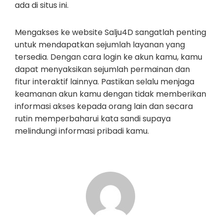
ada di situs ini.
Mengakses ke website Salju4D sangatlah penting
untuk mendapatkan sejumlah layanan yang
tersedia. Dengan cara login ke akun kamu, kamu
dapat menyaksikan sejumlah permainan dan
fitur interaktif lainnya. Pastikan selalu menjaga
keamanan akun kamu dengan tidak memberikan
informasi akses kepada orang lain dan secara
rutin memperbaharui kata sandi supaya
melindungi informasi pribadi kamu.