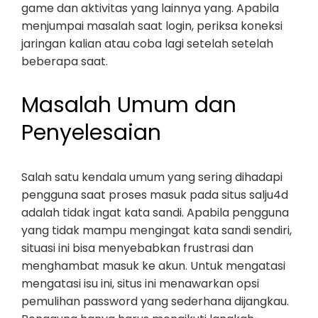
game dan aktivitas yang lainnya yang. Apabila
menjumpai masalah saat login, periksa koneksi
jaringan kalian atau coba lagi setelah setelah
beberapa saat.
Masalah Umum dan
Penyelesaian
Salah satu kendala umum yang sering dihadapi
pengguna saat proses masuk pada situs salju4d
adalah tidak ingat kata sandi. Apabila pengguna
yang tidak mampu mengingat kata sandi sendiri,
situasi ini bisa menyebabkan frustrasi dan
menghambat masuk ke akun. Untuk mengatasi
mengatasi isu ini, situs ini menawarkan opsi
pemulihan password yang sederhana dijangkau.