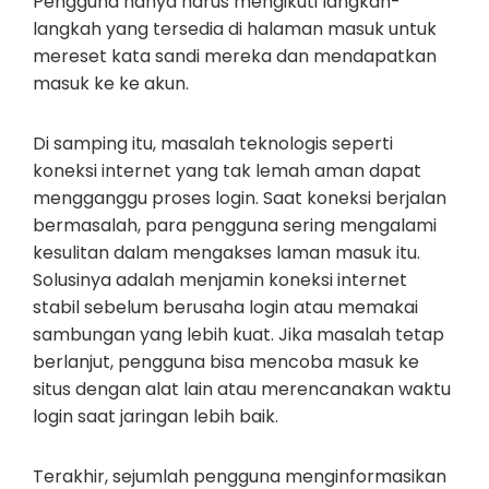
Pengguna hanya harus mengikuti langkah-
langkah yang tersedia di halaman masuk untuk
mereset kata sandi mereka dan mendapatkan
masuk ke ke akun.
Di samping itu, masalah teknologis seperti
koneksi internet yang tak lemah aman dapat
mengganggu proses login. Saat koneksi berjalan
bermasalah, para pengguna sering mengalami
kesulitan dalam mengakses laman masuk itu.
Solusinya adalah menjamin koneksi internet
stabil sebelum berusaha login atau memakai
sambungan yang lebih kuat. Jika masalah tetap
berlanjut, pengguna bisa mencoba masuk ke
situs dengan alat lain atau merencanakan waktu
login saat jaringan lebih baik.
Terakhir, sejumlah pengguna menginformasikan