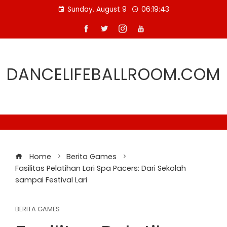
Skip
Sunday, August 9
06:19:44
to
content
DANCELIFEBALLROOM.COM
Home
Berita Games
Fasilitas Pelatihan Lari Spa Pacers: Dari Sekolah
sampai Festival Lari
BERITA GAMES