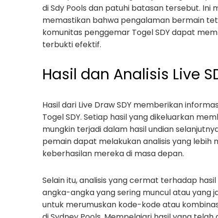
di Sdy Pools dan patuhi batasan tersebut. I
memastikan bahwa pengalaman bermain teta
komunitas penggemar Togel SDY dapat membe
terbukti efektif.
Hasil dan Analisis Live S
Hasil dari Live Draw SDY memberikan inform
Togel SDY. Setiap hasil yang dikeluarkan me
mungkin terjadi dalam hasil undian selanjutn
pemain dapat melakukan analisis yang lebi
keberhasilan mereka di masa depan.
Selain itu, analisis yang cermat terhadap 
angka-angka yang sering muncul atau yang ja
untuk merumuskan kode-kode atau kombinasi
di Sydney Pools. Mempelajari hasil yang telah