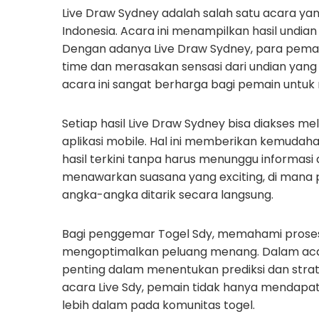
Live Draw Sydney adalah salah satu acara ya
Indonesia. Acara ini menampilkan hasil undian
Dengan adanya Live Draw Sydney, para pemain
time dan merasakan sensasi dari undian yang 
acara ini sangat berharga bagi pemain untuk 
Setiap hasil Live Draw Sydney bisa diakses me
aplikasi mobile. Hal ini memberikan kemudah
hasil terkini tanpa harus menunggu informasi da
menawarkan suasana yang exciting, di man
angka-angka ditarik secara langsung.
Bagi penggemar Togel Sdy, memahami proses 
mengoptimalkan peluang menang. Dalam acara 
penting dalam menentukan prediksi dan stra
acara Live Sdy, pemain tidak hanya mendapatk
lebih dalam pada komunitas togel.