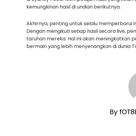
kemungkinan hasil di undian berikutnya.
Akhirnya, penting untuk selalu memperbarui in
Dengan mengikuti setiap hasil secara live, p
taruhan mereka. Hal ini akan meningkatka
bermain yang lebih menyenangkan di dunia To
By fOT