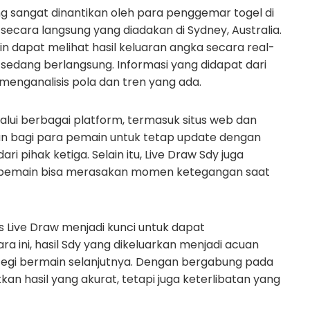
ng sangat dinantikan oleh para penggemar togel di
 secara langsung yang diadakan di Sydney, Australia.
 dapat melihat hasil keluaran angka secara real-
sedang berlangsung. Informasi yang didapat dari
menganalisis pola dan tren yang ada.
lalui berbagai platform, termasuk situs web dan
an bagi para pemain untuk tetap update dengan
ri pihak ketiga. Selain itu, Live Draw Sdy juga
a pemain bisa merasakan momen ketegangan saat
Live Draw menjadi kunci untuk dapat
ini, hasil Sdy yang dikeluarkan menjadi acuan
tegi bermain selanjutnya. Dengan bergabung pada
an hasil yang akurat, tetapi juga keterlibatan yang