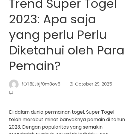
Trend Super Togel
2023: Apa saja
yang perlu Perlu
Diketahui oleh Para
Pemain?
fOT8EJXjf0m8ov5
October 29, 2025
Di dalam dunia permainan togel, Super Togel
telah merebut minat banyaknya pemain di tahun
2023. Dengan popularitas yang semakin