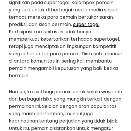
signifikan pada supertogel. Kelompok pemain
yang terbentuk di berbagai media media sosial,
tempat mereka para pemain bertukar saran,
prediksi, dan kisah bermain.
super togel
Partisipasi komunitas ini tidak hanya
memperkuat ketertarikan terhadap supertogel,
tetapi juga menciptakan lingkungan kompetitif
yang sehat antar para pemain. Diskusi itu muncul
di antara komunitas ini sering kali membantu
pemain mengambil keputusan yang baik ketika
bermain.
Namun, krusial bagi pemain untuk selalu waspada
dari berbagai risiko yang mungkin terkait dengan
permainan ini. Sejalan dengan arah popularitas
yang masih bertambah, muncul juga
keprihatinan tentang perjudian yang tidak bijak.
Untuk itu, pemain disarankan untuk mengatur