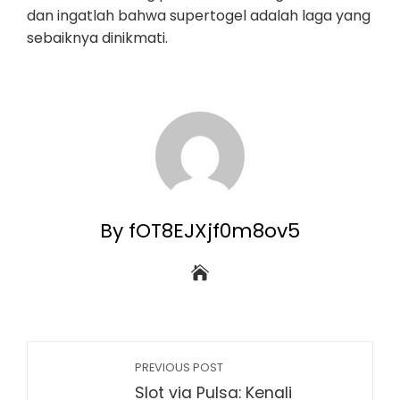
dan ingatlah bahwa supertogel adalah laga yang
sebaiknya dinikmati.
By fOT8EJXjf0m8ov5
PREVIOUS POST
Slot via Pulsa: Kenali