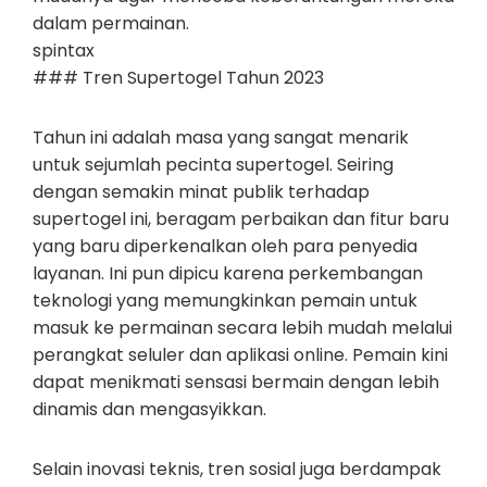
dalam permainan.
spintax
### Tren Supertogel Tahun 2023
Tahun ini adalah masa yang sangat menarik
untuk sejumlah pecinta supertogel. Seiring
dengan semakin minat publik terhadap
supertogel ini, beragam perbaikan dan fitur baru
yang baru diperkenalkan oleh para penyedia
layanan. Ini pun dipicu karena perkembangan
teknologi yang memungkinkan pemain untuk
masuk ke permainan secara lebih mudah melalui
perangkat seluler dan aplikasi online. Pemain kini
dapat menikmati sensasi bermain dengan lebih
dinamis dan mengasyikkan.
Selain inovasi teknis, tren sosial juga berdampak