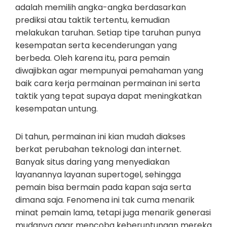
adalah memilih angka-angka berdasarkan
prediksi atau taktik tertentu, kemudian
melakukan taruhan. Setiap tipe taruhan punya
kesempatan serta kecenderungan yang
berbeda. Oleh karena itu, para pemain
diwajibkan agar mempunyai pemahaman yang
baik cara kerja permainan permainan ini serta
taktik yang tepat supaya dapat meningkatkan
kesempatan untung.
Di tahun, permainan ini kian mudah diakses
berkat perubahan teknologi dan internet.
Banyak situs daring yang menyediakan
layanannya layanan supertogel, sehingga
pemain bisa bermain pada kapan saja serta
dimana saja. Fenomena ini tak cuma menarik
minat pemain lama, tetapi juga menarik generasi
mudanya agar mencoba keberuntungan mereka