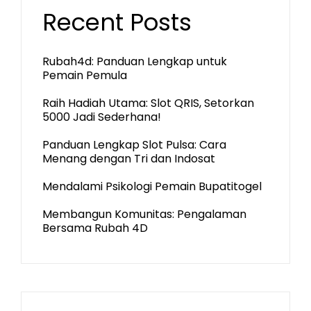
Recent Posts
Rubah4d: Panduan Lengkap untuk
Pemain Pemula
Raih Hadiah Utama: Slot QRIS, Setorkan
5000 Jadi Sederhana!
Panduan Lengkap Slot Pulsa: Cara
Menang dengan Tri dan Indosat
Mendalami Psikologi Pemain Bupatitogel
Membangun Komunitas: Pengalaman
Bersama Rubah 4D