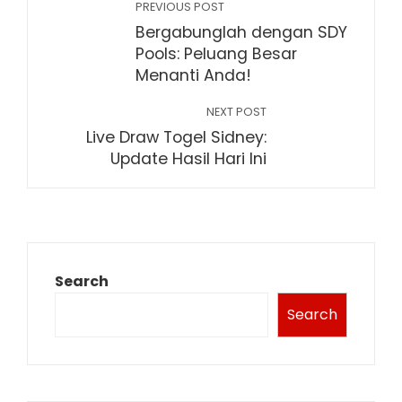
PREVIOUS POST
Bergabunglah dengan SDY
Pools: Peluang Besar
Menanti Anda!
NEXT POST
Live Draw Togel Sidney:
Update Hasil Hari Ini
Search
Search