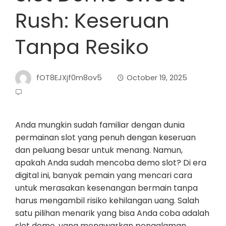
Rush: Keseruan
Tanpa Resiko
fOT8EJXjf0m8ov5
October 19, 2025
Anda mungkin sudah familiar dengan dunia
permainan slot yang penuh dengan keseruan
dan peluang besar untuk menang. Namun,
apakah Anda sudah mencoba demo slot? Di era
digital ini, banyak pemain yang mencari cara
untuk merasakan kesenangan bermain tanpa
harus mengambil risiko kehilangan uang. Salah
satu pilihan menarik yang bisa Anda coba adalah
slot demo, yang menawarkan pengalaman