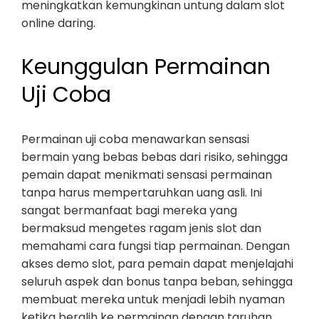
meningkatkan kemungkinan untung dalam slot
online daring.
Keunggulan Permainan
Uji Coba
Permainan uji coba menawarkan sensasi
bermain yang bebas bebas dari risiko, sehingga
pemain dapat menikmati sensasi permainan
tanpa harus mempertaruhkan uang asli. Ini
sangat bermanfaat bagi mereka yang
bermaksud mengetes ragam jenis slot dan
memahami cara fungsi tiap permainan. Dengan
akses demo slot, para pemain dapat menjelajahi
seluruh aspek dan bonus tanpa beban, sehingga
membuat mereka untuk menjadi lebih nyaman
ketika beralih ke permainan dengan taruhan