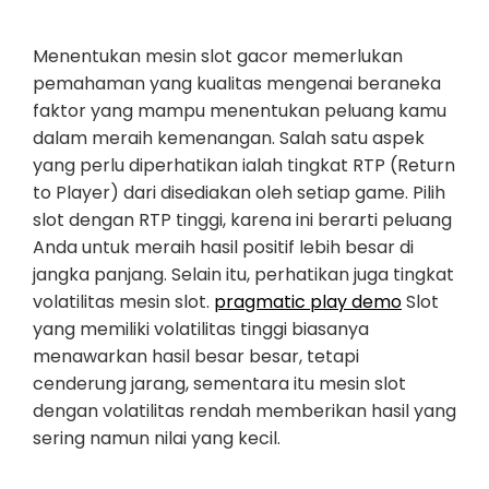
Menentukan mesin slot gacor memerlukan
pemahaman yang kualitas mengenai beraneka
faktor yang mampu menentukan peluang kamu
dalam meraih kemenangan. Salah satu aspek
yang perlu diperhatikan ialah tingkat RTP (Return
to Player) dari disediakan oleh setiap game. Pilih
slot dengan RTP tinggi, karena ini berarti peluang
Anda untuk meraih hasil positif lebih besar di
jangka panjang. Selain itu, perhatikan juga tingkat
volatilitas mesin slot.
pragmatic play demo
Slot
yang memiliki volatilitas tinggi biasanya
menawarkan hasil besar besar, tetapi
cenderung jarang, sementara itu mesin slot
dengan volatilitas rendah memberikan hasil yang
sering namun nilai yang kecil.