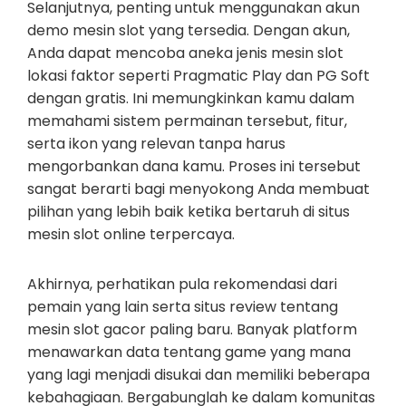
Selanjutnya, penting untuk menggunakan akun
demo mesin slot yang tersedia. Dengan akun,
Anda dapat mencoba aneka jenis mesin slot
lokasi faktor seperti Pragmatic Play dan PG Soft
dengan gratis. Ini memungkinkan kamu dalam
memahami sistem permainan tersebut, fitur,
serta ikon yang relevan tanpa harus
mengorbankan dana kamu. Proses ini tersebut
sangat berarti bagi menyokong Anda membuat
pilihan yang lebih baik ketika bertaruh di situs
mesin slot online terpercaya.
Akhirnya, perhatikan pula rekomendasi dari
pemain yang lain serta situs review tentang
mesin slot gacor paling baru. Banyak platform
menawarkan data tentang game yang mana
yang lagi menjadi disukai dan memiliki beberapa
kebahagiaan. Bergabunglah ke dalam komunitas