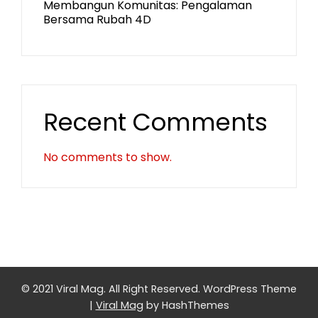
Membangun Komunitas: Pengalaman
Bersama Rubah 4D
Recent Comments
No comments to show.
© 2021 Viral Mag. All Right Reserved.
WordPress Theme
|
Viral Mag
by HashThemes