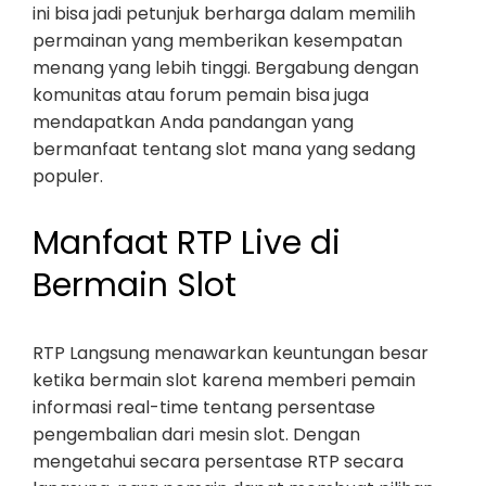
ini bisa jadi petunjuk berharga dalam memilih
permainan yang memberikan kesempatan
menang yang lebih tinggi. Bergabung dengan
komunitas atau forum pemain bisa juga
mendapatkan Anda pandangan yang
bermanfaat tentang slot mana yang sedang
populer.
Manfaat RTP Live di
Bermain Slot
RTP Langsung menawarkan keuntungan besar
ketika bermain slot karena memberi pemain
informasi real-time tentang persentase
pengembalian dari mesin slot. Dengan
mengetahui secara persentase RTP secara