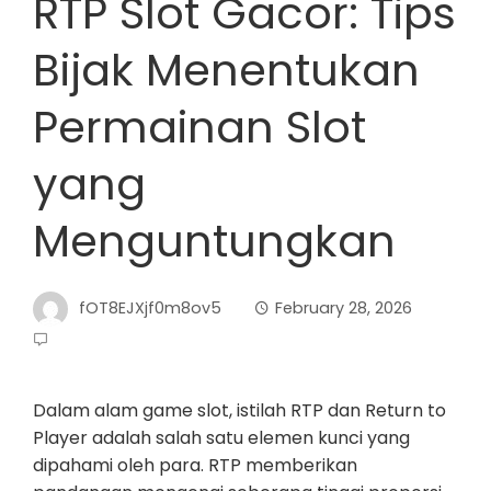
RTP Slot Gacor: Tips
Bijak Menentukan
Permainan Slot
yang
Menguntungkan
fOT8EJXjf0m8ov5
February 28, 2026
Dalam alam game slot, istilah RTP dan Return to
Player adalah salah satu elemen kunci yang
dipahami oleh para. RTP memberikan