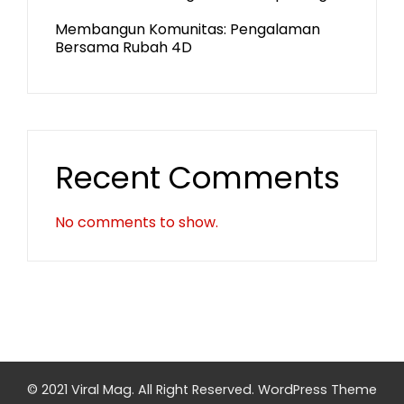
Membangun Komunitas: Pengalaman
Bersama Rubah 4D
Recent Comments
No comments to show.
© 2021 Viral Mag. All Right Reserved.
WordPress Theme