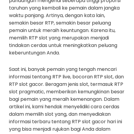
pandangan mengenai seberapa tinggi proporsi
taruhan yang kembali ke pemain dalam jangka
waktu panjang. Artinya, dengan kata lain,
semakin besar RTP, semakin besar peluang
pemain untuk meraih keuntungan. Karena itu,
memilih RTP slot yang merupakan menjadi
tindakan cerdas untuk meningkatkan peluang
keberuntungan Anda.
Saat ini, banyak pemain yang tengah mencari
informasi tentang RTP live, bocoran RTP slot, dan
RTP slot gacor. Beragam jenis slot, termasuk RTP
slot pragmatic, memberikan kemungkinan besar
bagi pemain yang meraih kemenangan. Dalam
artikel ini, kami hendak menyelidiki cara cerdas
dalam memilih slot yang, dan menyediakan
informasi terbaru tentang RTP slot gacor hari ini
yang bisa menjadi rujukan bagi Anda dalam