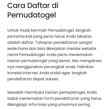
Cara Daftar di
Pemudatogel
Untuk mulai bermain Pemudatogel, langkah
pertama kali yang perlu harus Anda lakukan
adalah daftar. Tahapan pendaftaran sangat
sederhana dan bisa dikerjakan melalui website
resmi Pemudatogel. Anda perlu menemukan
tautan pemudatogel yang benar, lalu mengakses
nya menggunakan perangkat anda. Yakinkan
koneksi internet Anda stabil agar langkah
pendaftaran dapat sukses.
Sesudah membuka tautan pemudatogel, Anda
bakal menemukan form pendaftaran yang harus
dilengkapi. Informasi yang umumnya sering