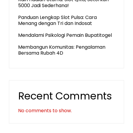
5000 Jadi Sederhana!
Panduan Lengkap Slot Pulsa: Cara
Menang dengan Tri dan Indosat
Mendalami Psikologi Pemain Bupatitogel
Membangun Komunitas: Pengalaman
Bersama Rubah 4D
Recent Comments
No comments to show.