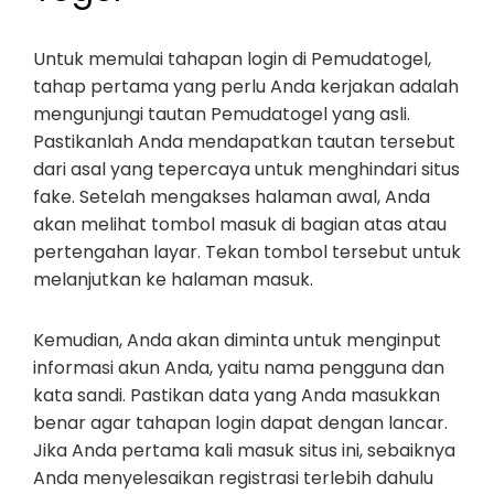
Untuk memulai tahapan login di Pemudatogel,
tahap pertama yang perlu Anda kerjakan adalah
mengunjungi tautan Pemudatogel yang asli.
Pastikanlah Anda mendapatkan tautan tersebut
dari asal yang tepercaya untuk menghindari situs
fake. Setelah mengakses halaman awal, Anda
akan melihat tombol masuk di bagian atas atau
pertengahan layar. Tekan tombol tersebut untuk
melanjutkan ke halaman masuk.
Kemudian, Anda akan diminta untuk menginput
informasi akun Anda, yaitu nama pengguna dan
kata sandi. Pastikan data yang Anda masukkan
benar agar tahapan login dapat dengan lancar.
Jika Anda pertama kali masuk situs ini, sebaiknya
Anda menyelesaikan registrasi terlebih dahulu