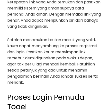
ketepatan link yang Anda temukan dan pastikan
memiliki sistem yang aman supaya data
personal Anda aman. Dengan memakai link yang
benar, Anda dapat menjauhkan diri dari bahaya
yang tidak diinginkan.
Setelah menemukan tautan masuk yang valid,
kaum dapat menyambung ke proses registrasi
dan login. Pastikan kaum menyimpan link
tersebut demi digunakan pada waktu depan,
agar tak perlu lagi mencari kembali. Patuhilah
setiap petunjuk yang ada untuk menjamin
pengalaman bermain Anda lancar sukses serta
menarik.
Proses Login Pemuda
Togel