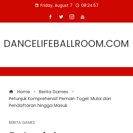
Skip
Friday, August 7
08:24:57
to
content
DANCELIFEBALLROOM.COM
Home
Berita Games
Petunjuk Komprehensif Pemain Togel: Mulai dari
Pendaftaran hingga Masuk
BERITA GAMES