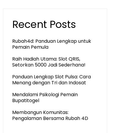
Recent Posts
Rubah4d: Panduan Lengkap untuk
Pemain Pemula
Raih Hadiah Utama: Slot QRIS,
Setorkan 5000 Jadi Sederhana!
Panduan Lengkap Slot Pulsa: Cara
Menang dengan Tri dan Indosat
Mendalami Psikologi Pemain
Bupatitogel
Membangun Komunitas:
Pengalaman Bersama Rubah 4D