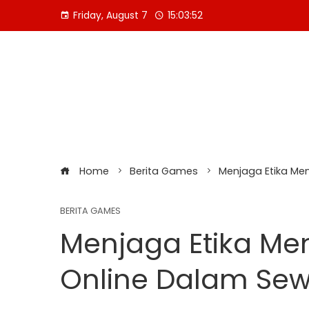
Skip
Friday, August 7
15:03:52
to
content
Home
Berita Games
Menjaga Etika Men
BERITA GAMES
Menjaga Etika Men
Online Dalam Se