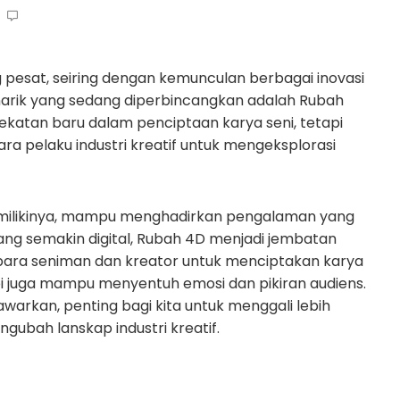
g pesat, seiring dengan kemunculan berbagai inovasi
narik yang sedang diperbincangkan adalah Rubah
katan baru dalam penciptaan karya seni, tetapi
ra pelaku industri kreatif untuk mengeksplorasi
imilikinya, mampu menghadirkan pengalaman yang
ang semakin digital, Rubah 4D menjadi jembatan
 para seniman dan kreator untuk menciptakan karya
pi juga mampu menyentuh emosi dan pikiran audiens.
arkan, penting bagi kita untuk menggali lebih
ubah lanskap industri kreatif.