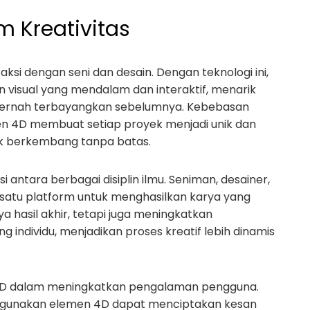
 Kreativitas
si dengan seni dan desain. Dengan teknologi ini,
visual yang mendalam dan interaktif, menarik
pernah terbayangkan sebelumnya. Kebebasan
 4D membuat setiap proyek menjadi unik dan
uk berkembang tanpa batas.
 antara berbagai disiplin ilmu. Seniman, desainer,
atu platform untuk menghasilkan karya yang
a hasil akhir, tetapi juga meningkatkan
individu, menjadikan proses kreatif lebih dinamis
4D dalam meningkatkan pengalaman pengguna.
nggunakan elemen 4D dapat menciptakan kesan