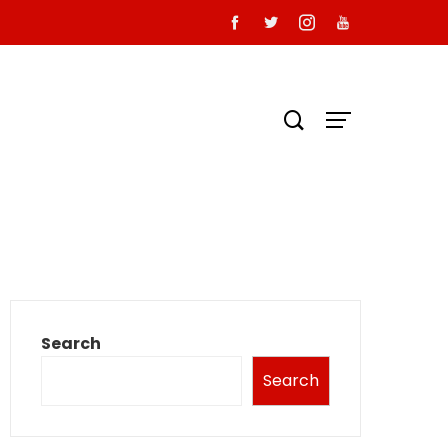
Search
Search