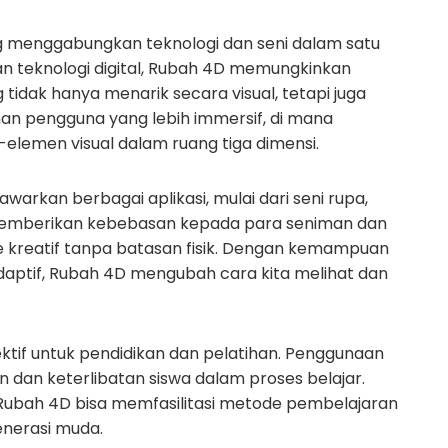
g menggabungkan teknologi dan seni dalam satu
 teknologi digital, Rubah 4D memungkinkan
idak hanya menarik secara visual, tetapi juga
man pengguna yang lebih immersif, di mana
lemen visual dalam ruang tiga dimensi.
warkan berbagai aplikasi, mulai dari seni rupa,
ni memberikan kebebasan kepada para seniman dan
e kreatif tanpa batasan fisik. Dengan kemampuan
daptif, Rubah 4D mengubah cara kita melihat dan
fektif untuk pendidikan dan pelatihan. Penggunaan
dan keterlibatan siswa dalam proses belajar.
Rubah 4D bisa memfasilitasi metode pembelajaran
enerasi muda.