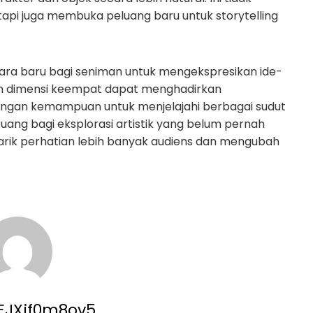
api juga membuka peluang baru untuk storytelling
cara baru bagi seniman untuk mengekspresikan ide-
an dimensi keempat dapat menghadirkan
engan kemampuan untuk menjelajahi berbagai sudut
ang bagi eksplorasi artistik yang belum pernah
narik perhatian lebih banyak audiens dan mengubah
8EJXjf0m8ov5