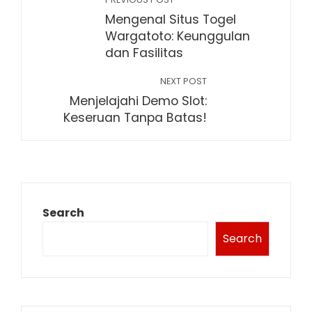
Mengenal Situs Togel
Wargatoto: Keunggulan
dan Fasilitas
NEXT POST
Menjelajahi Demo Slot:
Keseruan Tanpa Batas!
Search
Search