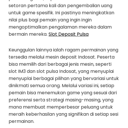
setoran pertama kali dan pengembalian uang
untuk game spesifik. Ini pastinya meningkatkan
nilai plus bagi pemain yang ingin ingin
mengoptimalkan pengalaman mereka dalam
bermain mereka.
Slot Deposit Pulsa
Keunggulan lainnya ialah ragam permainan yang
tersedia melalui mesin deposit Indosat. Peserta
bisa memilih dari berbagai jenis mesin, seperti
slot IM3 dan slot pulsa Indosat, yang menyuplai
menyuplai berbagai pilihan yang bervariasi untuk
dinikmati semua orang. Melalui variasi ini, setiap
pemain bisa menemukan game yang sesuai dari
preferensi serta strategi masing-masing, yang
mana membuat memperbesar peluang untuk
meraih keberhasilan yang signifikan di setiap sesi
permainan.