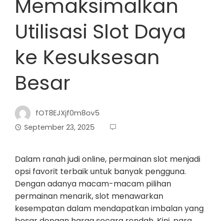
Memaksimalkan
Utilisasi Slot Daya
ke Kesuksesan
Besar
fOT8EJXjf0m8ov5
September 23, 2025
Dalam ranah judi online, permainan slot menjadi
opsi favorit terbaik untuk banyak pengguna.
Dengan adanya macam-macam pilihan
permainan menarik, slot menawarkan
kesempatan dalam mendapatkan imbalan yang
besar dengan harga secara rendah. Kini, para