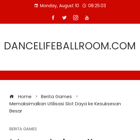
Skip
Monday, August 10
08:25:04
to
content
DANCELIFEBALLROOM.COM
Home
Berita Games
Memaksimalkan Utilisasi Slot Daya ke Kesuksesan
Besar
BERITA GAMES