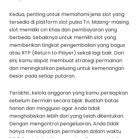
Kedua, penting untuk memahami jenis slot yang
tersedia di platform slot pulsa Tri. Masing-masing
slot memiliki ciri khas dan pembayaran yang
berbeda. Sebaiknya untuk memilih slot yang
memberikan tingkat pengembalian yang bagus
atau RTP (Return to Player) sekali lagi baik. Dari
sini, kamu dapat membuat strategi permainan
dan meningkatkan peluang untuk kemenangan
besar pada setiap putaran.
Terakhir, kelola anggaran yang kamu persiapkan
sebelum bermain secara bijak. Buatlah batas
harian dan mingguan agar Anda tidak
menghabiskan lebih dari yang telah ditentukan.
Dengan mengontrol pengeluaran, Anda tidak
hanya mendapatkan permainan dalam waktu