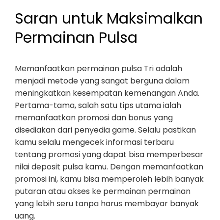
Saran untuk Maksimalkan
Permainan Pulsa
Memanfaatkan permainan pulsa Tri adalah
menjadi metode yang sangat berguna dalam
meningkatkan kesempatan kemenangan Anda.
Pertama-tama, salah satu tips utama ialah
memanfaatkan promosi dan bonus yang
disediakan dari penyedia game. Selalu pastikan
kamu selalu mengecek informasi terbaru
tentang promosi yang dapat bisa memperbesar
nilai deposit pulsa kamu. Dengan memanfaatkan
promosi ini, kamu bisa memperoleh lebih banyak
putaran atau akses ke permainan permainan
yang lebih seru tanpa harus membayar banyak
uang.