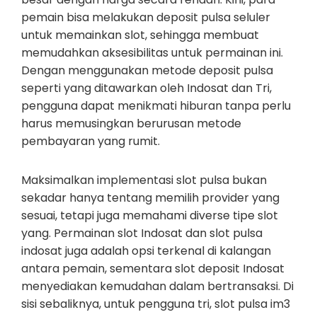
pemain bisa melakukan deposit pulsa seluler
untuk memainkan slot, sehingga membuat
memudahkan aksesibilitas untuk permainan ini.
Dengan menggunakan metode deposit pulsa
seperti yang ditawarkan oleh Indosat dan Tri,
pengguna dapat menikmati hiburan tanpa perlu
harus memusingkan berurusan metode
pembayaran yang rumit.
Maksimalkan implementasi slot pulsa bukan
sekadar hanya tentang memilih provider yang
sesuai, tetapi juga memahami diverse tipe slot
yang. Permainan slot Indosat dan slot pulsa
indosat juga adalah opsi terkenal di kalangan
antara pemain, sementara slot deposit Indosat
menyediakan kemudahan dalam bertransaksi. Di
sisi sebaliknya, untuk pengguna tri, slot pulsa im3