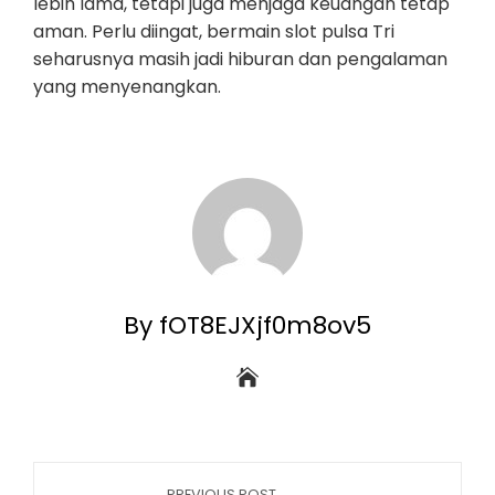
lebih lama, tetapi juga menjaga keuangan tetap
aman. Perlu diingat, bermain slot pulsa Tri
seharusnya masih jadi hiburan dan pengalaman
yang menyenangkan.
By fOT8EJXjf0m8ov5
PREVIOUS POST