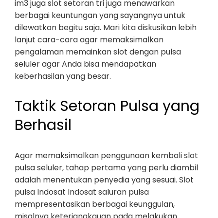
im3 juga slot setoran tri juga menawarkan
berbagai keuntungan yang sayangnya untuk
dilewatkan begitu saja. Mari kita diskusikan lebih
lanjut cara-cara agar memaksimalkan
pengalaman memainkan slot dengan pulsa
seluler agar Anda bisa mendapatkan
keberhasilan yang besar.
Taktik Setoran Pulsa yang
Berhasil
Agar memaksimalkan penggunaan kembali slot
pulsa seluler, tahap pertama yang perlu diambil
adalah menentukan penyedia yang sesuai. Slot
pulsa Indosat Indosat saluran pulsa
mempresentasikan berbagai keunggulan,
misalnya keterjangkauan pada melakukan