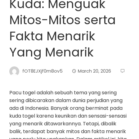
Kuda: Menguak
Mitos-Mitos serta
Fakta Menarik
Yang Menarik
fOT8EJXjf0m8ov5
March 20, 2026
Pacu togel adalah sebuah tema yang sering
sering dibicarakan dalam dunia perjudian yang
ada di Indonesia. Banyak orang berminat pada
kuda togel karena keunikan dan sensasi-sensasi
yang menarik ditawarkannya. Tetapi, dibalik
balik, terdapat banyak mitos dan fakta menarik