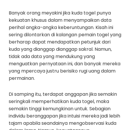
Banyak orang meyakini jika kuda togel punya
kekuatan khusus dalam menyampaikan data
perihal angka-angka keberuntungan. Kisah ini
sering dilontarkan di kalangan pemain togel yang
berharap dapat mendapatkan petunjuk dari
kuda yang dianggap dianggap sakral. Namun,
tidak ada data yang mendukung yang
menguatkan pernyataan ini, dan banyak mereka
yang mpercaya justru berisiko rugi uang dalam
permainan.
Di samping itu, terdapat anggapan jika semakin
seringkali memperhatikan kuda togel, maka
semakin tinggi kemungkinan untuk. Sebagian
individu beranggapan jika intuisi mereka jadi lebih
tajam apabila seandainya mengobservasi kuda