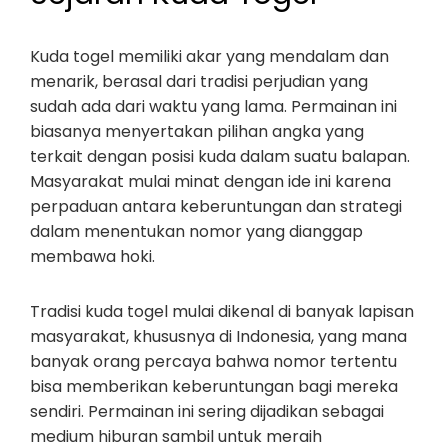
Kuda togel memiliki akar yang mendalam dan
menarik, berasal dari tradisi perjudian yang
sudah ada dari waktu yang lama. Permainan ini
biasanya menyertakan pilihan angka yang
terkait dengan posisi kuda dalam suatu balapan.
Masyarakat mulai minat dengan ide ini karena
perpaduan antara keberuntungan dan strategi
dalam menentukan nomor yang dianggap
membawa hoki.
Tradisi kuda togel mulai dikenal di banyak lapisan
masyarakat, khususnya di Indonesia, yang mana
banyak orang percaya bahwa nomor tertentu
bisa memberikan keberuntungan bagi mereka
sendiri. Permainan ini sering dijadikan sebagai
medium hiburan sambil untuk meraih