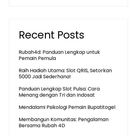
Recent Posts
Rubah4d: Panduan Lengkap untuk
Pemain Pemula
Raih Hadiah Utama: Slot QRIS, Setorkan
5000 Jadi Sederhana!
Panduan Lengkap Slot Pulsa: Cara
Menang dengan Tri dan Indosat
Mendalami Psikologi Pemain Bupatitogel
Membangun Komunitas: Pengalaman
Bersama Rubah 4D