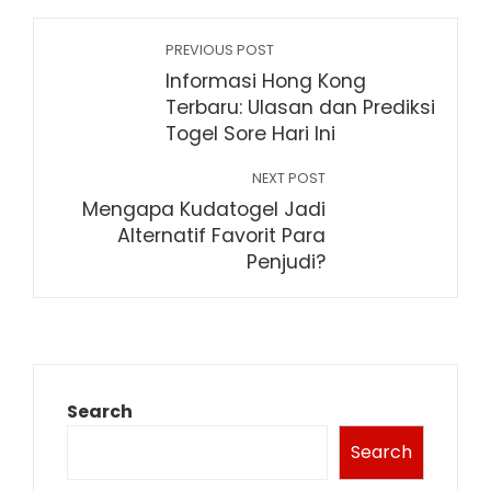
PREVIOUS POST
Informasi Hong Kong
Terbaru: Ulasan dan Prediksi
Togel Sore Hari Ini
NEXT POST
Mengapa Kudatogel Jadi
Alternatif Favorit Para
Penjudi?
Search
Search