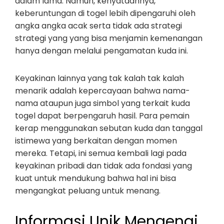
dalam lama. Namun, kenyataannya,
keberuntungan di togel lebih dipengaruhi oleh
angka angka acak serta tidak ada strategi
strategi yang yang bisa menjamin kemenangan
hanya dengan melalui pengamatan kuda ini.
Keyakinan lainnya yang tak kalah tak kalah
menarik adalah kepercayaan bahwa nama-
nama ataupun juga simbol yang terkait kuda
togel dapat berpengaruh hasil. Para pemain
kerap menggunakan sebutan kuda dan tanggal
istimewa yang berkaitan dengan momen
mereka. Tetapi, ini semua kembali lagi pada
keyakinan pribadi dan tidak ada fondasi yang
kuat untuk mendukung bahwa hal ini bisa
mengangkat peluang untuk menang.
Informasi Unik Mengenai