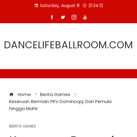
Skip
Saturday, August 8
21:34:12
to
content
DANCELIFEBALLROOM.COM
Home
Berita Games
Keseruan Bermain PKV Dominoqq: Dari Pemula
hingga Mahir
BERITA GAMES