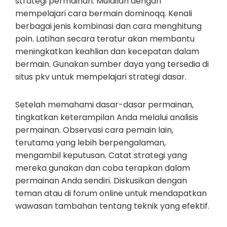
strategi permainan. Mulailah dengan
mempelajari cara bermain dominoqq. Kenali
berbagai jenis kombinasi dan cara menghitung
poin. Latihan secara teratur akan membantu
meningkatkan keahlian dan kecepatan dalam
bermain. Gunakan sumber daya yang tersedia di
situs pkv untuk mempelajari strategi dasar.
Setelah memahami dasar-dasar permainan,
tingkatkan keterampilan Anda melalui analisis
permainan. Observasi cara pemain lain,
terutama yang lebih berpengalaman,
mengambil keputusan. Catat strategi yang
mereka gunakan dan coba terapkan dalam
permainan Anda sendiri. Diskusikan dengan
teman atau di forum online untuk mendapatkan
wawasan tambahan tentang teknik yang efektif.