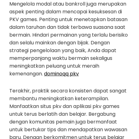
Mengelola modal atau bankroll juga merupakan
aspek penting dalam mencapai kesuksesan di
PKV games. Penting untuk menetapkan batasan
dalam taruhan dan tidak terbawa suasana saat
bermain. Hindari permainan yang terlalu berisiko
dan selalu mainkan dengan bijak. Dengan
strategi pengelolaan yang baik, Anda dapat
memperpanjang waktu bermain sekaligus
meningkatkan peluang untuk meraih
kemenangan.
dominoqq pkv
Terakhir, praktik secara konsisten dapat sangat
membantu meningkatkan keterampilan.
Manfaatkan situs pkv dan aplikasi pkv games
untuk terus berlatih dan belajar. Bergabung
dengan komunitas pemain juga bermanfaat
untuk bertukar tips dan mendapatkan wawasan
baru. Dengan berkomitmen untuk terus belajar