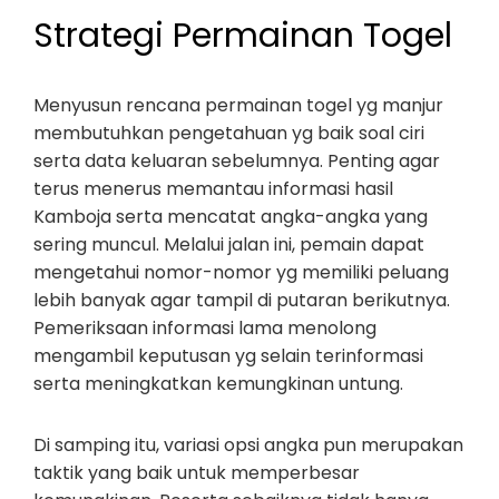
Strategi Permainan Togel
Menyusun rencana permainan togel yg manjur
membutuhkan pengetahuan yg baik soal ciri
serta data keluaran sebelumnya. Penting agar
terus menerus memantau informasi hasil
Kamboja serta mencatat angka-angka yang
sering muncul. Melalui jalan ini, pemain dapat
mengetahui nomor-nomor yg memiliki peluang
lebih banyak agar tampil di putaran berikutnya.
Pemeriksaan informasi lama menolong
mengambil keputusan yg selain terinformasi
serta meningkatkan kemungkinan untung.
Di samping itu, variasi opsi angka pun merupakan
taktik yang baik untuk memperbesar