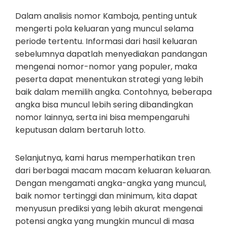
Dalam analisis nomor Kamboja, penting untuk
mengerti pola keluaran yang muncul selama
periode tertentu. Informasi dari hasil keluaran
sebelumnya dapatlah menyediakan pandangan
mengenai nomor-nomor yang populer, maka
peserta dapat menentukan strategi yang lebih
baik dalam memilih angka. Contohnya, beberapa
angka bisa muncul lebih sering dibandingkan
nomor lainnya, serta ini bisa mempengaruhi
keputusan dalam bertaruh lotto.
Selanjutnya, kami harus memperhatikan tren
dari berbagai macam macam keluaran keluaran.
Dengan mengamati angka-angka yang muncul,
baik nomor tertinggi dan minimum, kita dapat
menyusun prediksi yang lebih akurat mengenai
potensi angka yang mungkin muncul di masa