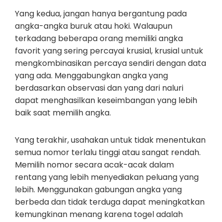
Yang kedua, jangan hanya bergantung pada
angka-angka buruk atau hoki. Walaupun
terkadang beberapa orang memiliki angka
favorit yang sering percayai krusial, krusial untuk
mengkombinasikan percaya sendiri dengan data
yang ada. Menggabungkan angka yang
berdasarkan observasi dan yang dari naluri
dapat menghasilkan keseimbangan yang lebih
baik saat memilih angka.
Yang terakhir, usahakan untuk tidak menentukan
semua nomor terlalu tinggi atau sangat rendah.
Memilih nomor secara acak-acak dalam
rentang yang lebih menyediakan peluang yang
lebih. Menggunakan gabungan angka yang
berbeda dan tidak terduga dapat meningkatkan
kemungkinan menang karena togel adalah