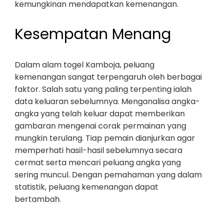
kemungkinan mendapatkan kemenangan.
Kesempatan Menang
Dalam alam togel Kamboja, peluang
kemenangan sangat terpengaruh oleh berbagai
faktor. Salah satu yang paling terpenting ialah
data keluaran sebelumnya. Menganalisa angka-
angka yang telah keluar dapat memberikan
gambaran mengenai corak permainan yang
mungkin terulang. Tiap pemain dianjurkan agar
memperhati hasil-hasil sebelumnya secara
cermat serta mencari peluang angka yang
sering muncul. Dengan pemahaman yang dalam
statistik, peluang kemenangan dapat
bertambah.