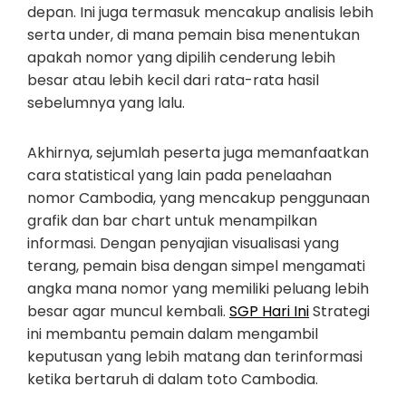
depan. Ini juga termasuk mencakup analisis lebih
serta under, di mana pemain bisa menentukan
apakah nomor yang dipilih cenderung lebih
besar atau lebih kecil dari rata-rata hasil
sebelumnya yang lalu.
Akhirnya, sejumlah peserta juga memanfaatkan
cara statistical yang lain pada penelaahan
nomor Cambodia, yang mencakup penggunaan
grafik dan bar chart untuk menampilkan
informasi. Dengan penyajian visualisasi yang
terang, pemain bisa dengan simpel mengamati
angka mana nomor yang memiliki peluang lebih
besar agar muncul kembali.
SGP Hari Ini
Strategi
ini membantu pemain dalam mengambil
keputusan yang lebih matang dan terinformasi
ketika bertaruh di dalam toto Cambodia.