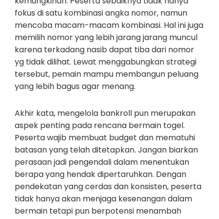
kemungkinan. Peserta sebaiknya tidak hanya
fokus di satu kombinasi angka nomor, namun
mencoba macam-macam kombinasi. Hal ini juga
memilih nomor yang lebih jarang jarang muncul
karena terkadang nasib dapat tiba dari nomor
yg tidak dilihat. Lewat menggabungkan strategi
tersebut, pemain mampu membangun peluang
yang lebih bagus agar menang.
Akhir kata, mengelola bankroll pun merupakan
aspek penting pada rencana bermain togel.
Peserta wajib membuat budget dan mematuhi
batasan yang telah ditetapkan. Jangan biarkan
perasaan jadi pengendali dalam menentukan
berapa yang hendak dipertaruhkan. Dengan
pendekatan yang cerdas dan konsisten, peserta
tidak hanya akan menjaga kesenangan dalam
bermain tetapi pun berpotensi menambah