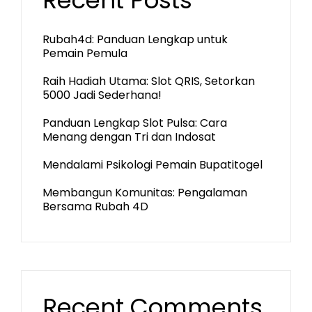
Recent Posts
Rubah4d: Panduan Lengkap untuk
Pemain Pemula
Raih Hadiah Utama: Slot QRIS, Setorkan
5000 Jadi Sederhana!
Panduan Lengkap Slot Pulsa: Cara
Menang dengan Tri dan Indosat
Mendalami Psikologi Pemain Bupatitogel
Membangun Komunitas: Pengalaman
Bersama Rubah 4D
Recent Comments