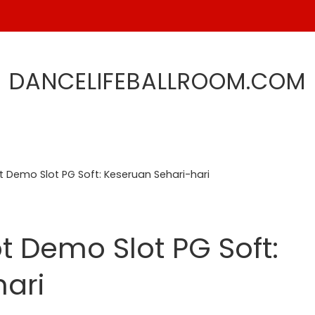
DANCELIFEBALLROOM.COM
t Demo Slot PG Soft: Keseruan Sehari-hari
t Demo Slot PG Soft:
ari