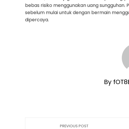
bebas risiko menggunakan uang sungguhan. Pa
sebelum mulai untuk dengan bermain menggunak
dipercaya.
By fOT
PREVIOUS POST