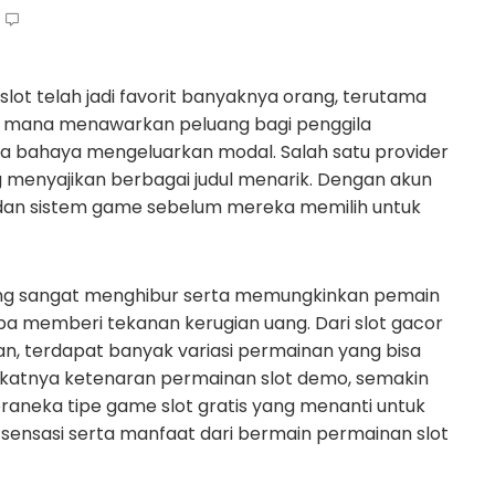
lot telah jadi favorit banyaknya orang, terutama
g mana menawarkan peluang bagi penggila
 bahaya mengeluarkan modal. Salah satu provider
g menyajikan berbagai judul menarik. Dengan akun
i dan sistem game sebelum mereka memilih untuk
ng sangat menghibur serta memungkinkan pemain
pa memberi tekanan kerugian uang. Dari slot gacor
lkan, terdapat banyak variasi permainan yang bisa
ngkatnya ketenaran permainan slot demo, semakin
neka tipe game slot gratis yang menanti untuk
ng sensasi serta manfaat dari bermain permainan slot