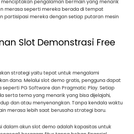
uh menciptakan pengalaman bermain yang menarik
in merasa seperti mereka berada di tempat
n partisipasi mereka dengan setiap putaran mesin
an Slot Demonstrasi Free
kan strategi yaitu tepat untuk mengalami
an dana. Melalui slot demo gratis, pengguna dapat
seperti PG Software dan Pragmatic Play. Setiap
a serta tema yang menarik yang bisa dijelajahi,
idup dan atau menyenangkan. Tanpa kendala waktu
ain merasa lebih saat berusaha strategi baru.
si dalam akun slot demo adalah kapasitas untuk