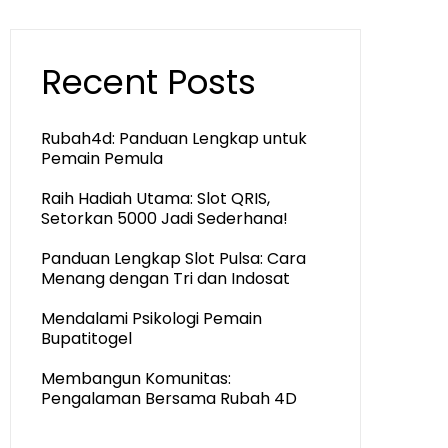
Recent Posts
Rubah4d: Panduan Lengkap untuk
Pemain Pemula
Raih Hadiah Utama: Slot QRIS,
Setorkan 5000 Jadi Sederhana!
Panduan Lengkap Slot Pulsa: Cara
Menang dengan Tri dan Indosat
Mendalami Psikologi Pemain
Bupatitogel
Membangun Komunitas:
Pengalaman Bersama Rubah 4D