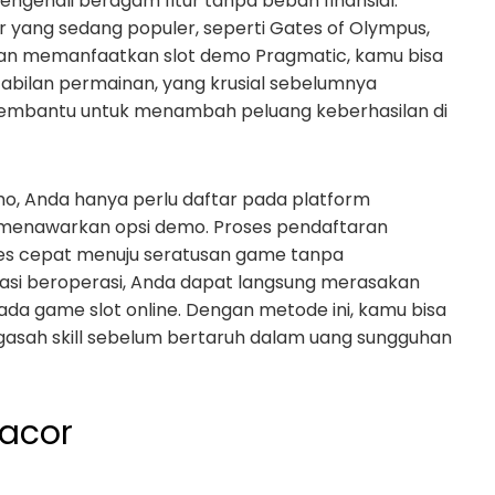
genali beragam fitur tanpa beban finansial.
 yang sedang populer, seperti Gates of Olympus,
ngan memanfaatkan slot demo Pragmatic, kamu bisa
tabilan permainan, yang krusial sebelumnya
membantu untuk menambah peluang keberhasilan di
o, Anda hanya perlu daftar pada platform
 menawarkan opsi demo. Proses pendaftaran
es cepat menuju seratusan game tanpa
asi beroperasi, Anda dapat langsung merasakan
da game slot online. Dengan metode ini, kamu bisa
ngasah skill sebelum bertaruh dalam uang sungguhan
Gacor