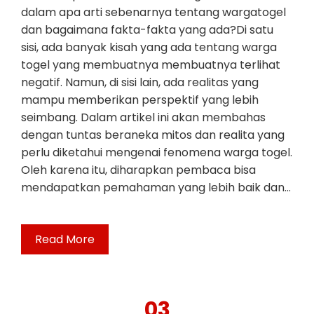
dalam apa arti sebenarnya tentang wargatogel
dan bagaimana fakta-fakta yang ada?Di satu
sisi, ada banyak kisah yang ada tentang warga
togel yang membuatnya membuatnya terlihat
negatif. Namun, di sisi lain, ada realitas yang
mampu memberikan perspektif yang lebih
seimbang. Dalam artikel ini akan membahas
dengan tuntas beraneka mitos dan realita yang
perlu diketahui mengenai fenomena warga togel.
Oleh karena itu, diharapkan pembaca bisa
mendapatkan pemahaman yang lebih baik dan…
Read More
03