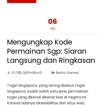
06
JUL
Mengungkap Kode
Permainan Sgp: Siaran
Langsung dan Ringkasan
fOT8EJXjf0m8ov5
Berita Games
Togel Singapura, yang sering disebut togel
Singapura, sudah salah satu jenis permainan
togel yang dikenal dikenal luas di negara ini.
Karena adanya aksesibilitas dari situs web,