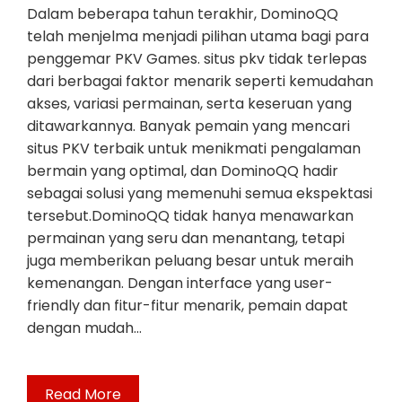
Dalam beberapa tahun terakhir, DominoQQ
telah menjelma menjadi pilihan utama bagi para
penggemar PKV Games. situs pkv tidak terlepas
dari berbagai faktor menarik seperti kemudahan
akses, variasi permainan, serta keseruan yang
ditawarkannya. Banyak pemain yang mencari
situs PKV terbaik untuk menikmati pengalaman
bermain yang optimal, dan DominoQQ hadir
sebagai solusi yang memenuhi semua ekspektasi
tersebut.DominoQQ tidak hanya menawarkan
permainan yang seru dan menantang, tetapi
juga memberikan peluang besar untuk meraih
kemenangan. Dengan interface yang user-
friendly dan fitur-fitur menarik, pemain dapat
dengan mudah…
Read More