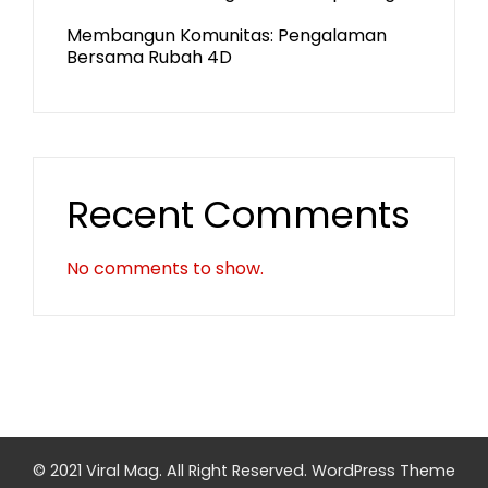
Membangun Komunitas: Pengalaman
Bersama Rubah 4D
Recent Comments
No comments to show.
© 2021 Viral Mag. All Right Reserved.
WordPress Theme