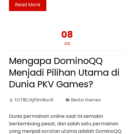
Read More
08
JUL
Mengapa DominoQQ
Menjadi Pilihan Utama di
Dunia PKV Games?
fOT8EJXjf0m8ov5
Berita Games
Dunia permainan online saat ini semakin
berkembang pesat, dan salah satu permainan
yang menjadi sorotan utama adalah DominoQQ.