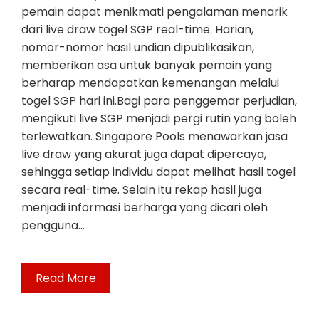
pemain dapat menikmati pengalaman menarik
dari live draw togel SGP real-time. Harian,
nomor-nomor hasil undian dipublikasikan,
memberikan asa untuk banyak pemain yang
berharap mendapatkan kemenangan melalui
togel SGP hari ini.Bagi para penggemar perjudian,
mengikuti live SGP menjadi pergi rutin yang boleh
terlewatkan. Singapore Pools menawarkan jasa
live draw yang akurat juga dapat dipercaya,
sehingga setiap individu dapat melihat hasil togel
secara real-time. Selain itu rekap hasil juga
menjadi informasi berharga yang dicari oleh
pengguna…
Read More