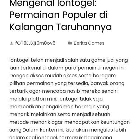
Mengenal Iontogel:
Permainan Populer di
Kalangan Taruhannya
fOT8EJXjf0m8ov5
Berita Games
Iontogel telah menjadi salah satu game judi yang
kian terkenal di dalam para pemain di negeri ini.
Dengan akses mudah akses serta beragam
pilihan permainan yang tersedia, banyak orang
tertarik agar mencoba nasib mereka sendiri
melalui platform ini. Iontogel tidak saja
memberikan pengalaman bermain yang
menarik melainkan serta menjadi sebuah
metode menarik agar mendapatkan keuntungan
uang.Dalam konten ini, kita akan mengulas lebih
dalam soal iontogel, termasuk bagaimana