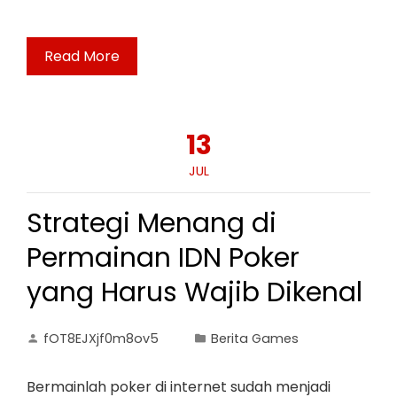
Read More
13
JUL
Strategi Menang di
Permainan IDN Poker
yang Harus Wajib Dikenal
fOT8EJXjf0m8ov5
Berita Games
Bermainlah poker di internet sudah menjadi