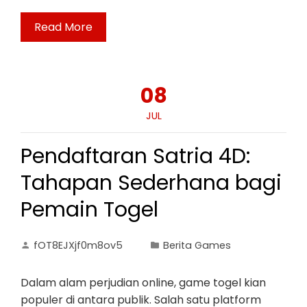
Read More
08
JUL
Pendaftaran Satria 4D:
Tahapan Sederhana bagi
Pemain Togel
fOT8EJXjf0m8ov5
Berita Games
Dalam alam perjudian online, game togel kian
populer di antara publik. Salah satu platform